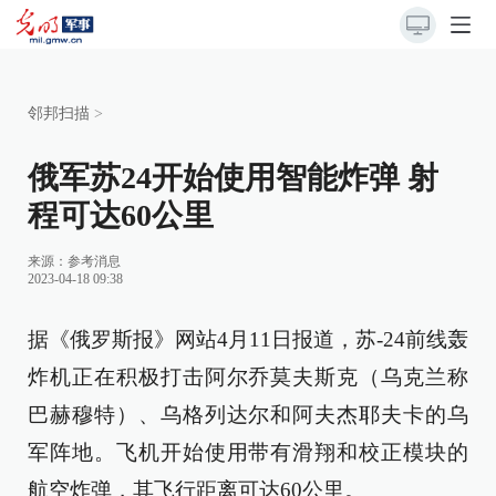
邻邦扫描
>
俄军苏24开始使用智能炸弹 射
程可达60公里
来源：
参考消息
2023-04-18 09:38
据《俄罗斯报》网站4月11日报道，苏-24前线轰
炸机正在积极打击阿尔乔莫夫斯克（乌克兰称
巴赫穆特）、乌格列达尔和阿夫杰耶夫卡的乌
军阵地。飞机开始使用带有滑翔和校正模块的
航空炸弹，其飞行距离可达60公里。