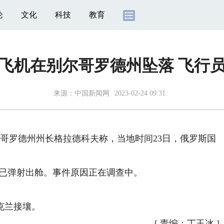
论
文化
科技
教育
飞机在别尔哥罗德州坠落 飞行
来源：
中国新闻网
2023-02-24 09:31
哥罗德州州长格拉德科夫称，当地时间23日，俄罗斯国
已弹射出舱。事件原因正在调查中。
。
克兰接壤。
[
责编：丁玉冰
]