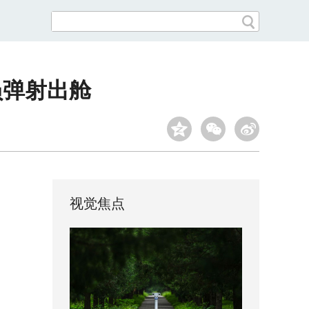
员弹射出舱
视觉焦点