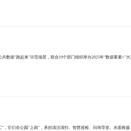
公共数据“跑起来”示范场景，联合19个部门组织举办2025年“数据要素×”大
工”，它们在公园“上岗”，承担清洁清扫、智慧巡检、问询导览、水面救援