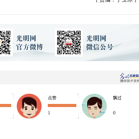
点赞
飘过
1
0