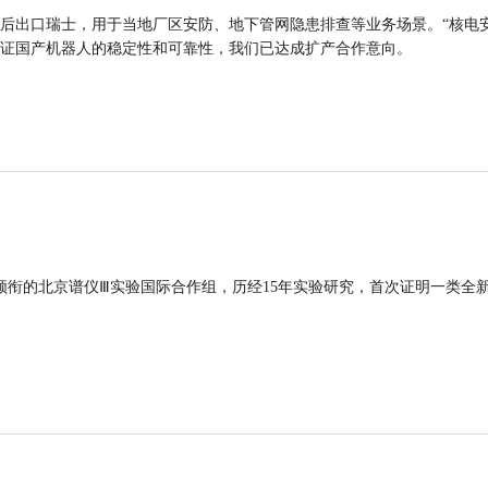
后出口瑞士，用于当地厂区安防、地下管网隐患排查等业务场景。“核电
证国产机器人的稳定性和可靠性，我们已达成扩产合作意向。
领衔的北京谱仪Ⅲ实验国际合作组，历经15年实验研究，首次证明一类全