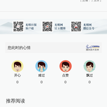
[
责编：丁玉冰
]
您此时的心情
开心
难过
点赞
飘过
0
0
0
0
推荐阅读