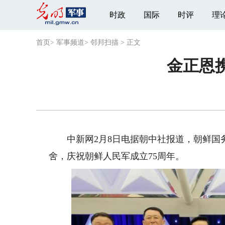
时政
国际
时评
理
首页
>
军事频道
>
邻邦扫描
>
正文
金正恩
中新网2月8日电据朝中社报道，朝鲜国务
舍，庆祝朝鲜人民军成立75周年。