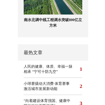
南水北调中线工程调水突破800亿立
方米
最热文章
人民的健康、体质、幸福一脉
1
相承
“宁可十防九空”
小球赛撬动大消费 体育赛事
2
激活城市发展新动能
“向着建设体育强国、健康中
3