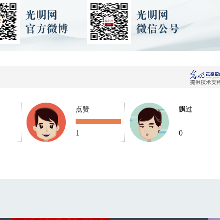
点赞
飘过
1
0