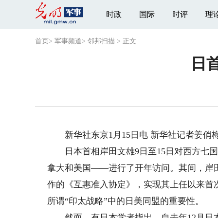
时政
国际
时评
理
首页
>
军事频道
>
邻邦扫描
>
正文
日首
新华社东京1月15日电 新华社记者姜俏
日本首相岸田文雄9日至15日对西方七国集
拿大和美国——进行了开年访问。其间，岸
作的《互惠准入协定》，实现其上任以来首
所谓“印太战略”中的日美同盟的重要性。
然而，有日本学者指出，自去年12月日本