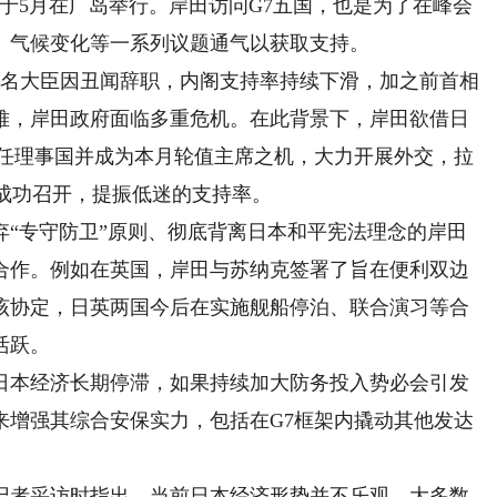
于5月在广岛举行。岸田访问G7五国，也是为了在峰会
、气候变化等一系列议题通气以获取支持。
名大臣因丑闻辞职，内阁支持率持续下滑，加之前首相
难，岸田政府面临多重危机。在此背景下，岸田欲借日
常任理事国并成为本月轮值主席之机，大力开展外交，拉
会成功召开，提振低迷的支持率。
专守防卫”原则、彻底背离日本和平宪法理念的岸田
合作。例如在英国，岸田与苏纳克签署了旨在便利双边
该协定，日英两国今后在实施舰船停泊、联合演习等合
活跃。
本经济长期停滞，如果持续加大防务投入势必会引发
来增强其综合安保实力，包括在G7框架内撬动其他发达
者采访时指出，当前日本经济形势并不乐观，大多数