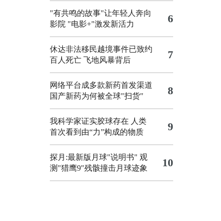
"有共鸣的故事"让年轻人奔向
6
影院
"电影+"激发新活力
休达非法移民越境事件已致约
7
百人死亡
飞地风暴背后
网络平台成多款新药首发渠道
8
国产新药为何被全球"扫货"
我科学家证实胶球存在 人类
9
首次看到由“力”构成的物质
探月:最新版月球"说明书"
观
10
测"猎鹰9"残骸撞击月球迹象