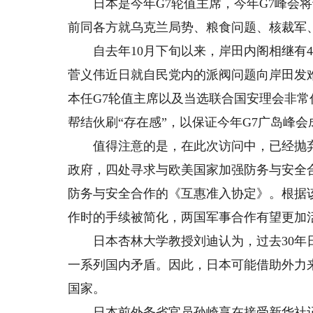
日本是今年G7轮值主席，今年G7峰会将
前同各方就乌克兰局势、粮食问题、核裁军
自去年10月下旬以来，岸田内阁相继有4
菅义伟近日就自民党内的派阀问题向岸田发
本任G7轮值主席以及当选联合国安理会非
帮结伙刷“存在感”，以保证今年G7广岛峰
值得注意的是，在此次访问中，已经抛弃“
政府，四处寻求与欧美国家加强防务与安全
防务与安全合作的《互惠准入协定》。根据
作时的手续被简化，两国军事合作有望更加
日本杏林大学教授刘迪认为，过去30年日
一系列国内矛盾。因此，日本可能借助外力
国家。
日本前外务省官员孙崎享在接受新华社记