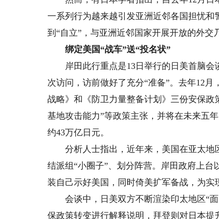
一系列行为越来越引发亚洲近邻各国担忧和警
到“自立”，与亚洲近邻国家开展开放的外交
绑定美国“战车”送“投名状”
岸田此行重点是13日举行的日美首脑会谈
次访问，访前做好了充分“准备”。去年12
战略》和《防卫力量整备计划》三份安保政策
基地攻击能力”等政策主张，并将在未来五年大
约43万亿日元。
分析人士指出，近年来，美国在亚太地区主
结派组“小圈子”、划分阵营。岸田政府上台
装自己示好美国，同时倚美扩军备战，为实现
会谈中，日美双方不断渲染印太地区“面临
保政策转变进行解释说明，拜登则对日本提升