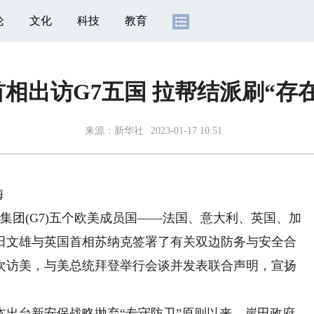
论
文化
科技
教育
相出访G7五国 拉帮结派刷“存
来源：
新华社
2023-01-17 10:51
梅
团(G7)五个欧美成员国——法国、意大利、英国、加
田文雄与英国首相苏纳克签署了有关双边防务与安全合
次访美，与美总统拜登举行会谈并发表联合声明，宣扬
出台新安保战略抛弃“专守防卫”原则以来，岸田政府