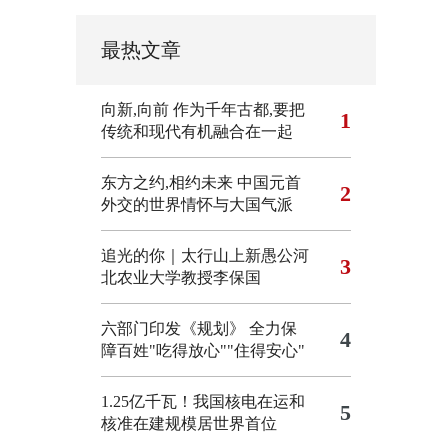
最热文章
向新,向前
作为千年古都,要把
1
传统和现代有机融合在一起
东方之约,相约未来 中国元首
2
外交的世界情怀与大国气派
追光的你｜太行山上新愚公河
3
北农业大学教授李保国
六部门印发《规划》 全力保
4
障百姓"吃得放心""住得安心"
1.25亿千瓦！我国核电在运和
5
核准在建规模居世界首位