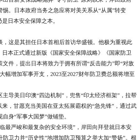
惕。日本政府当务之急应将对美关系从“从属”转变
乃是日本安全保障之本。
，这是其担任日本首相后首访华盛顿。他极为重视此
月，日本正式通过新版《国家安全保障战略》《国家防卫
文件，提出日本将致力于拥有所谓“反击能力”即“对敌
幅增加军事开支，2023至2027财年防卫费总额将增至
导美日印澳“四边机制”，兜售“印太经济框架”，拉帮
以来，甘愿充当美国在亚太拓展霸权的“急先锋”，通过武
自身“军事大国梦”做铺垫。
最严峻和最复杂的安全环境”，岸田向拜登就日本安
防卫力并“历史性”地增加防卫预算之举大加“赞扬”。根